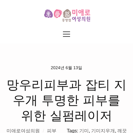
2024년 6월 13일
망우리피부과 잡티 지
우개 투명한 피부를
위한 실펌레이저
미애로여성의원
/
피부
Tags:
기미
,
기미지우개
,
깨끗