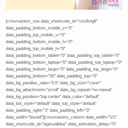
[cmsmasters_row data_shortcode_id=”cirx8vtg8″
data_padding_bottom_mobile_v=”0″
data_padding_top_mobile_v=”0″
data_padding_bottom_mobile_h=”0″
data_padding_top_mobile_h=”0″
data_padding_bottom_tablet=”0″ data_padding_top_tablet=”0″
data_padding_bottom_laptop=”0″ data_padding_top_laptop=”0″
data_padding_bottom_large=”0″ data_padding_top_large=”0″
data_padding_bottom=”50″ data_padding_top=”0″
data_bg_parallax_ratio=”0.5″ data_bg_size=”cover”
data_bg_attachment=”scroll” data_bg_repeat=”no-repeat”
data_bg_position=”top center” data_color=”default”
data_bot_style=”default” data_top_style=”default”
data_padding_right=”3″ data_padding_left=”3″
data_width=”boxed”][cmsmasters_column data_width=”1/1″
data_shortcode_id=”pgmualbloe” data_animation_delay=”0″