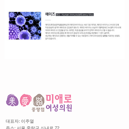
대표자: 이주열
주소: 서울 중랑구 신내로 72