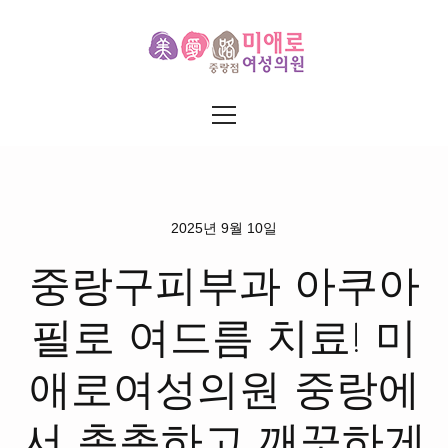
2025년 9월 10일
중랑구피부과 아쿠아
필로 여드름 치료! 미
애로여성의원 중랑에
서 촉촉하고 깨끗하게